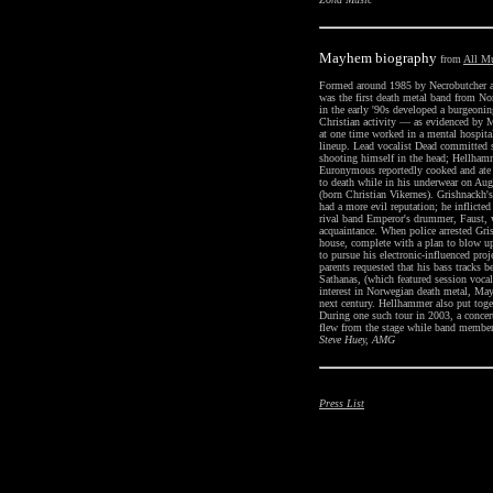
Mayhem
biography
from
All M
Formed around 1985 by Necrobutcher a
was the first death metal band from N
in the early '90s developed a burgeoni
Christian activity — as evidenced by
at one time worked in a mental hospita
lineup. Lead vocalist Dead committed s
shooting himself in the head; Hellham
Euronymous reportedly cooked and ate 
to death while in his underwear on Aug
(born Christian Vikernes). Grishnackh'
had a more evil reputation; he inflicte
rival band Emperor's drummer, Faust, 
acquaintance. When police arrested Gri
house, complete with a plan to blow up
to pursue his electronic-influenced pr
parents requested that his bass track
Sathanas, (which featured session vocal
interest in Norwegian death metal, May
next century. Hellhammer also put tog
During one such tour in 2003, a concert
flew from the stage while band member
Steve Huey, A
MG
Press List