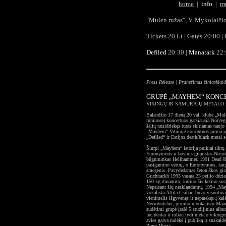
home
|
i
nfo
|
m
"Mulen ru
žas", V. Mykolaičio
Tickets 20 Lt | Gates 20:00 
Defiled
20:30 |
Manatark
22:
Press Release
|
Pranešimas žiniasklaid
GRUPĖ „MAYHEM“ KONCE
VIKINGŲ IR SAMURAJŲ METALO 
Balandžio 17 dieną 20 val. klube „Mul
rūmuose) koncertuos garsiausia Norveg
šalių nusidriekęs turas skiriamas nauj
„Mayhem“ Vilniuje koncertuos pirma pa
„Defiled“ ir Estijos death/black metal 
Šiurpi „Mayhem“ istorija puikiai tiktų 
Euronymous ir bosinis gitaristas Necrob
būgnininkas Hellhammer. 1991 Dead šū
pasigamino vėrinį, o Euronymous, kaip p
smegenis. Pavydėdamas šėtoniškos gita
Grichnackh 1993 vasarą 23 peilio dūri
150 kg dinamito, kuriuo šis ketino sus
Nepaisant šių nesklandumų, 1994 „May
vokalistu Attila Csihar, buvo visuotina
vienintelis išgyvenęs ir nepatekęs į k
Necrobutcher, pirmuoju vokalistu Mani
sudėtimi grupė įrašė 5 studijinius alb
incidentai ir toliau lydi metalo vikin
avies galva nulėkė į publiką ir suskald
Zona Music