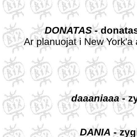
DONATAS
- donat
Ar planuojat i New York'a a
daaaniaaa
- z
DANIA
- zyg