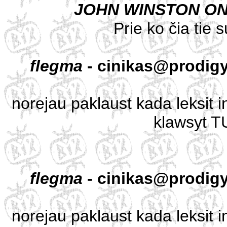
JOHN WINSTON O
Prie ko čia tie 
flegma
- cinikas@prodigy
norejau paklaust kada leksit 
klawsyt TU
flegma
- cinikas@prodigy
norejau paklaust kada leksit 