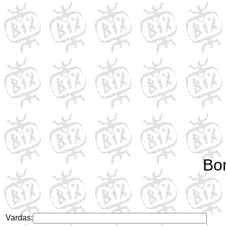
Bo
Vardas: