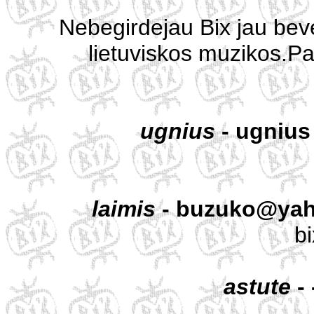
Nebegirdejau Bix jau beve
lietuviskos muzikos.Pasiil
ugnius
- ugnius
laimis
- buzuko@yah
bi
astute
- 