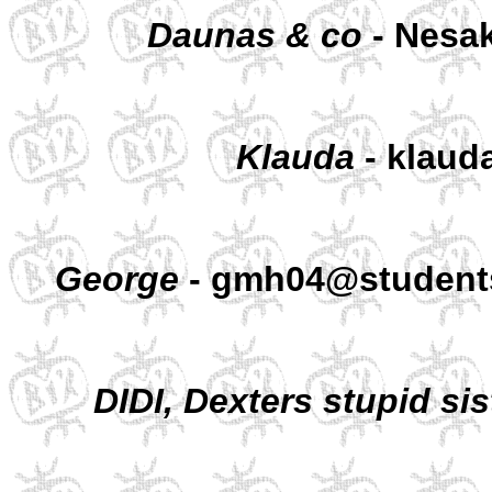
Daunas & co
- Nesak
Klauda
- klauda
George
- gmh04@students.
DIDI, Dexters stupid sis