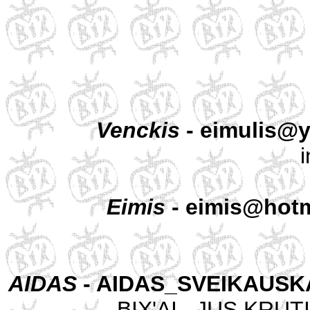
Venckis
- eimulis@
i
Eimis
- eimis@hotm
AIDAS
- AIDAS_SVEIKAUSK
BIX'AI , JUS KRU