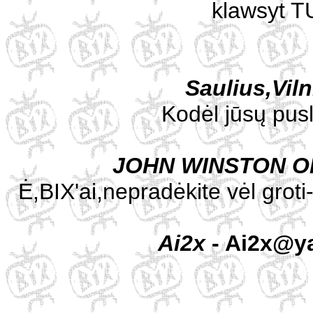
klawsyt TU
Saulius,Vil
Kodėl jūsų pus
JOHN WINSTON 
Ė,BIX'ai,nepradėkite vėl grot
Ai2x
- Ai2x@y