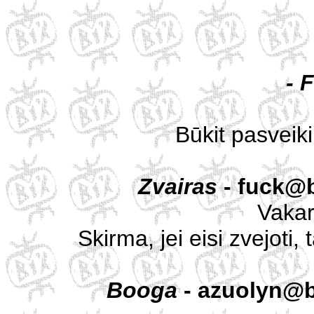
-
F
Būkit pasveiki
Zvairas
- fuck@br
Vakar
Skirma, jei eisi zvejoti
Booga
- azuolyn@