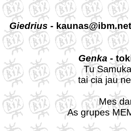
Giedrius
- kaunas@ibm.net
Genka
- tok
Tu Samukai 
tai cia jau n
Mes dar
As grupes MEMOR