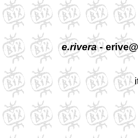
e.rivera
- erive@