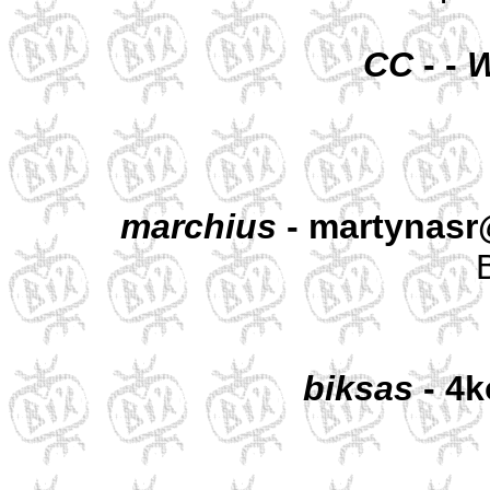
CC
- -
W
marchius
- martynasr
biksas
- 4