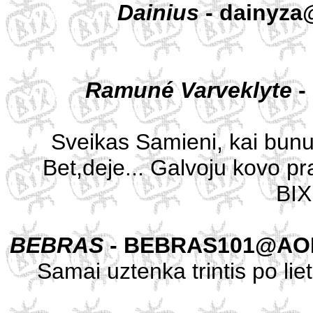
Dainius
- dainyza@
Ramuné Varveklyte
-
Sveikas Samieni, kai bunu L
Bet,deje... Galvoju kovo pr
BIX
BEBRAS
- BEBRAS101@AO
Samai uztenka trintis po liet