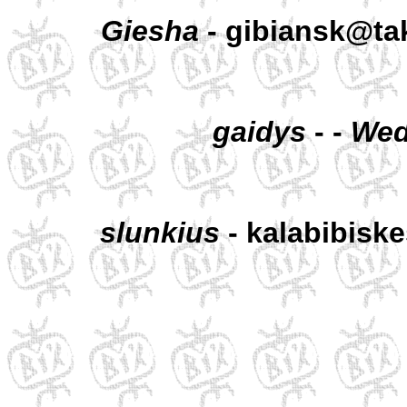
Giesha
- gibiansk@tak
gaidys
- -
Wed
slunkius
- kalabibisk