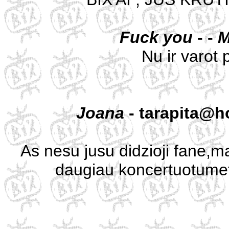
Fuck you
- -
M
Nu ir varot
Joana
- tarapita@h
As nesu jusu didzioji fane,ma
daugiau koncertuotumet,n