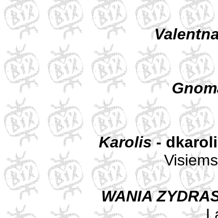
Valentn
Gnom
Karolis
- dkarol
Visiems
WANIA ZYDRA
L