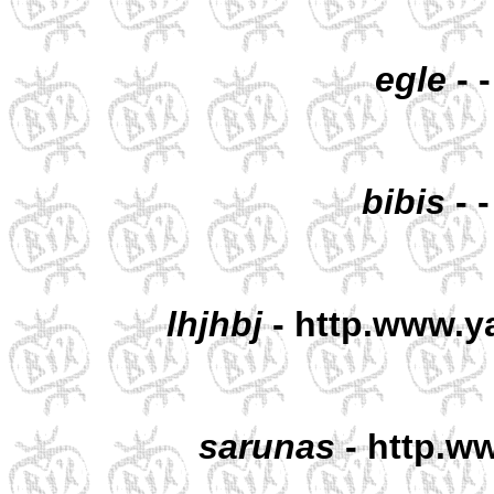
egle
- 
bibis
- 
lhjhbj
- http.www.y
sarunas
- http.ww