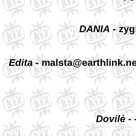
DANIA
- zyg
Edita
- malsta@earthlink.ne
Dovilė
- 