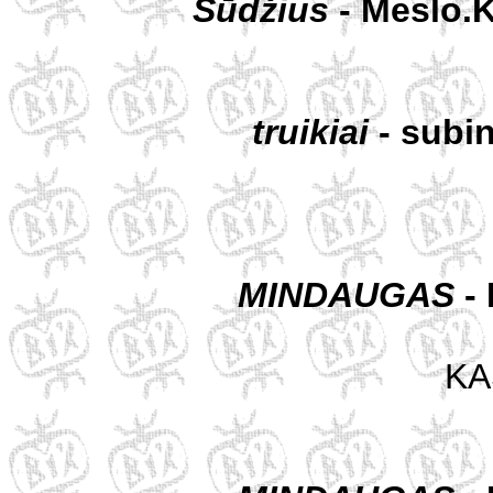
Šūdžius
- Meslo.K
truikiai
- subi
MINDAUGAS
-
KAS