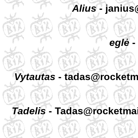
Alius
- janius
eglė
-
Vytautas
- tadas@rocketm
Tadelis
- Tadas@rocketmai