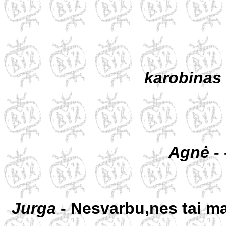
karobinas
Agnė
- 
Jurga
- Nesvarbu,nes tai m