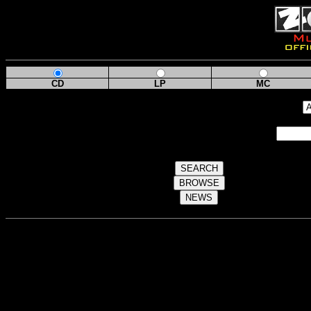
CD
LP
MC