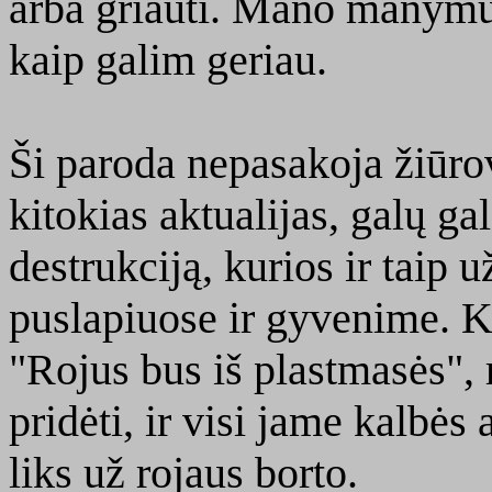
arba griauti. Mano manymu,
kaip galim geriau.
Ši paroda nepasakoja žiūrov
kitokias aktualijas, galų ga
destrukciją, kurios ir taip
puslapiuose ir gyvenime. 
"Rojus bus iš plastmasės", 
pridėti, ir visi jame kalbės 
liks už rojaus borto.