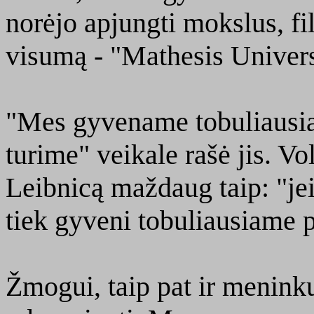
norėjo apjungti mokslus, fi
visumą -
"Mathesis Univers
"Mes gyvename tobuliausiam
turime" veikale rašė jis. V
Leibnicą maždaug taip: "jei 
tiek gyveni tobuliausiame p
Žmogui, taip pat ir meninku