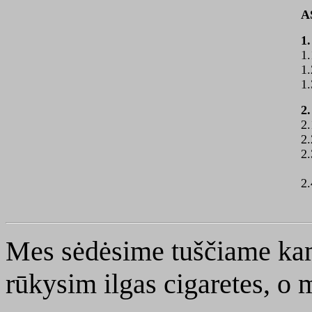
A
1.
1.
1.
1.
2.
2.
2.
2.
2.
Mes sėdėsime tuščiame kam
rūkysim ilgas cigaretes, o