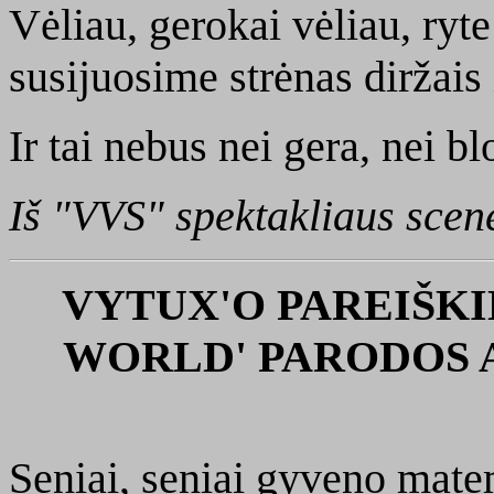
Vėliau, gerokai vėliau, ryt
susijuosime strėnas diržais
Ir tai nebus nei gera, nei bl
Iš "VVS" spektakliaus sce
VYTUX'O PAREIŠKI
WORLD' PARODOS AT
Seniai, seniai gyveno mate